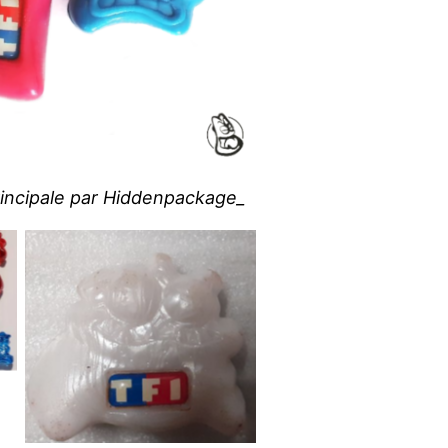
principale par Hiddenpackage_
Un blanc #17 TF1