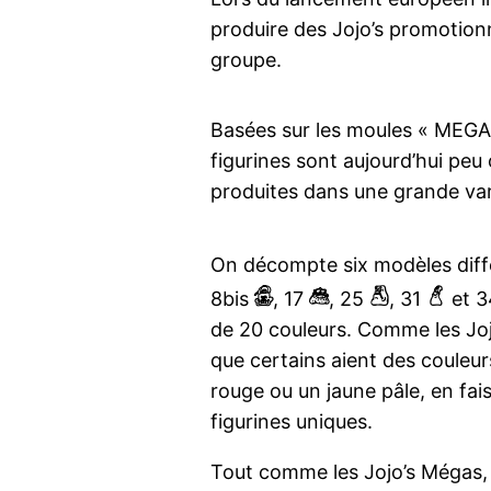
produire des Jojo’s promotionn
groupe.
Basées sur les moules « MEGA 
figurines sont aujourd’hui pe
produites dans une grande var
On décompte six modèles dif
H
q
y
4
8bis
, 17
, 25
, 31
et 
de 20 couleurs. Comme les Jojo
que certains aient des couleur
rouge ou un jaune pâle, en fa
figurines uniques.
Tout comme les Jojo’s Mégas, i