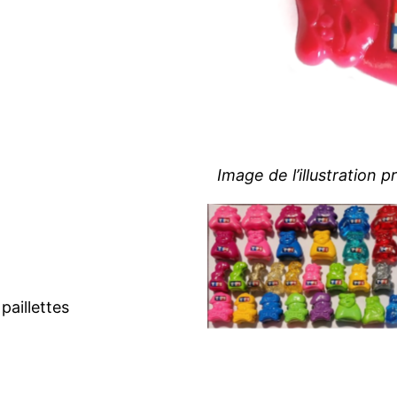
Image de l’illustration 
Collection de « Mister
Jojo’s » de TF1 et
quelques MEGA Jojo’s
paillettes