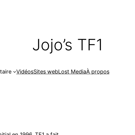
Jojo’s TF1
taire
Vidéos
Sites web
Lost Media
À propos
tial en 1996, TF1 a fait