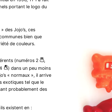
els portant le logo du
» des Jojo’s, ces
u communes bien que
iété de couleurs.
b
férents (numéros 2
,
7
34
) dans un peu moins
’s « normaux », il arrive
s exotiques tel que le
isant probablement des
ls existent en :