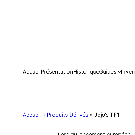
Aller
au
contenu
Accueil
Présentation
Historique
Guides
Inven
Accueil
»
Produits Dérivés
»
Jojo’s TF1
Lors du lancement européen ini