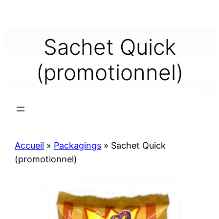
Aller
au
contenu
Sachet Quick
(promotionnel)
Accueil
»
Packagings
»
Sachet Quick
(promotionnel)