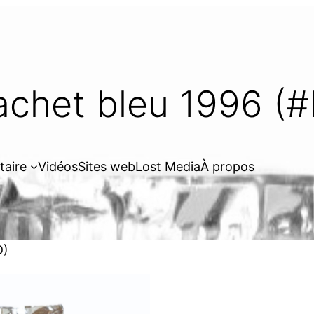
achet bleu 1996 (#
taire
Vidéos
Sites web
Lost Media
À propos
D)