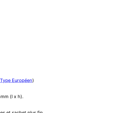
Type Européen
)
m (l x h).
s et sachet plus fin.