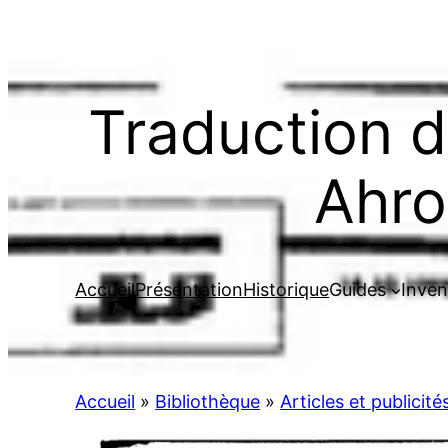
Aller
au
contenu
Traduction d
Ahro
Accueil
Présentation
Historique
Guides
Inven
Accueil
»
Bibliothèque
»
Articles et publicit