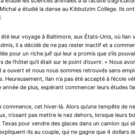
n a étudié les sciences animales à la faculté d’agricul
chal a étudié la danse au Kibbutzim College. Ils ont t
.
 été leur voyage à Baltimore, aux États-Unis, où Ilan 
admis, il a décidé de ne pas rester inactif et a comme
llée pour un riche juif qui leur a promis que s’ils pouv
rs de l’hôtel qu’il était sur le point d’ouvrir. « Nous 
ôtel a ouvert et nous nous sommes retrouvés sans empl
Heureusement, Ilan n’a pas été accepté à l’école vété
e année de plus, espérant commencer leurs études l’a
ire commence, cet hiver-là. Alors qu’une tempête de nei
x, n’osant pas mettre le nez dehors, lorsque leurs bo
Texas pour vendre des glaces dans un camion qui sill
 expliquent-ils au couple, qui ne gagne que 4 dollars de