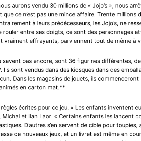
d nous aurons vendu 30 millions de « Jojo’s », nous ar
que ce n’est pas une mince affaire. Trente millions de
trairement à leurs prédécesseurs, les Jojo’s, ne res
re rouler entre ses doigts, ce sont des personnages a
ont vraiment effrayants, parviennent tout de même à vo
le savent pas encore, sont 36 figurines différentes, de
le*. Ils sont vendus dans des kiosques dans des embal
acun. Dans les magasins de jouets, ils commenceront
 animés en carton mat.**
de règles écrites pour ce jeu. « Les enfants inventent 
, Michal et Ilan Laor. « Certains enfants les lancent c
élastiques. D’autres s’en servent de cible pour toupies, 
cesse de nouveaux jeux, et un livret est même en cour