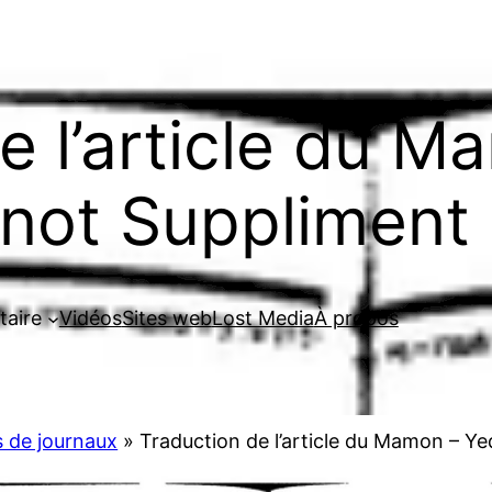
e l’article du M
not Suppliment
taire
Vidéos
Sites web
Lost Media
À propos
és de journaux
»
Traduction de l’article du Mamon – Y